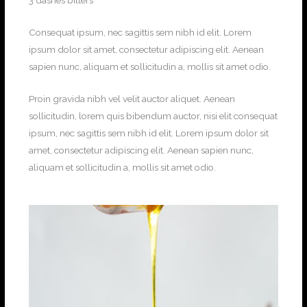
Consequat ipsum, nec sagittis sem nibh id elit. Lorem
ipsum dolor sit amet, consectetur adipiscing elit. Aenean
sapien nunc, aliquam et sollicitudin a, mollis sit amet odio.
Proin gravida nibh vel velit auctor aliquet. Aenean
sollicitudin, lorem quis bibendum auctor, nisi elit consequat
ipsum, nec sagittis sem nibh id elit. Lorem ipsum dolor sit
amet, consectetur adipiscing elit. Aenean sapien nunc,
aliquam et sollicitudin a, mollis sit amet odio.